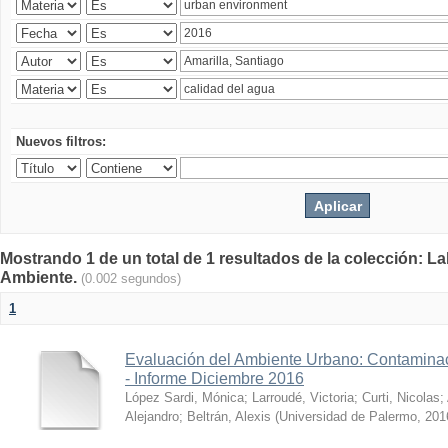
Nuevos filtros:
Mostrando 1 de un total de 1 resultados de la colección: La
Ambiente.
(0.002 segundos)
1
Evaluación del Ambiente Urbano: Contaminac
- Informe Diciembre 2016
López Sardi, Mónica
;
Larroudé, Victoria
;
Curti, Nicolas
;
Alejandro
;
Beltrán, Alexis
(
Universidad de Palermo
,
201