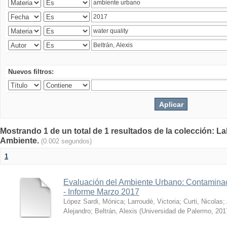
Nuevos filtros:
Mostrando 1 de un total de 1 resultados de la colección: La
Ambiente.
(0.002 segundos)
1
Evaluación del Ambiente Urbano: Contaminac
- Informe Marzo 2017
López Sardi, Mónica
;
Larroudé, Victoria
;
Curti, Nicolas
;
Alejandro
;
Beltrán, Alexis
(
Universidad de Palermo
,
201