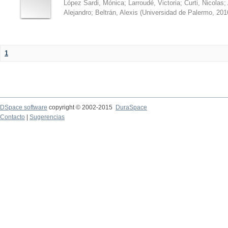
López Sardi, Mónica
;
Larroudé, Victoria
;
Curti, Nicolas
;
Alejandro
;
Beltrán, Alexis
(
Universidad de Palermo
,
201
1
DSpace software
copyright © 2002-2015
DuraSpace
Contacto
|
Sugerencias