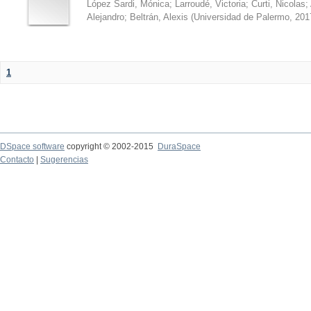
López Sardi, Mónica
;
Larroudé, Victoria
;
Curti, Nicolas
;
Alejandro
;
Beltrán, Alexis
(
Universidad de Palermo
,
201
1
DSpace software
copyright © 2002-2015
DuraSpace
Contacto
|
Sugerencias