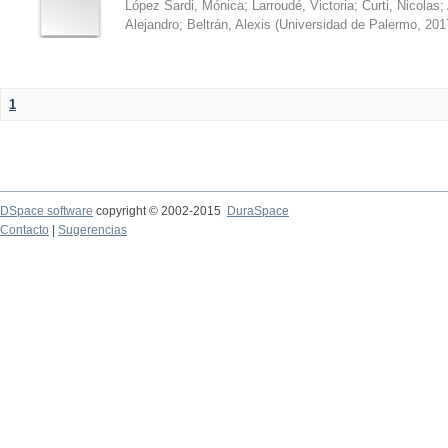
López Sardi, Mónica
;
Larroudé, Victoria
;
Curti, Nicolas
;
Alejandro
;
Beltrán, Alexis
(
Universidad de Palermo
,
201
1
DSpace software
copyright © 2002-2015
DuraSpace
Contacto
|
Sugerencias