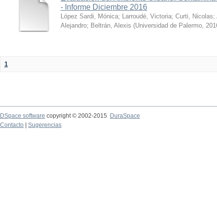
- Informe Diciembre 2016
López Sardi, Mónica
;
Larroudé, Victoria
;
Curti, Nicolas
;
Alejandro
;
Beltrán, Alexis
(
Universidad de Palermo
,
201
1
DSpace software
copyright © 2002-2015
DuraSpace
Contacto
|
Sugerencias