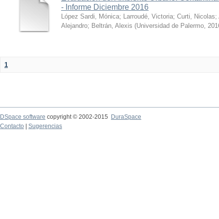
- Informe Diciembre 2016
López Sardi, Mónica
;
Larroudé, Victoria
;
Curti, Nicolas
;
Alejandro
;
Beltrán, Alexis
(
Universidad de Palermo
,
201
1
DSpace software
copyright © 2002-2015
DuraSpace
Contacto
|
Sugerencias