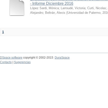
- Informe Diciembre 2016
López Sardi, Mónica
;
Larroudé, Victoria
;
Curti, Nicolas
;
Alejandro
;
Beltrán, Alexis
(
Universidad de Palermo
,
201
1
DSpace software
copyright © 2002-2015
DuraSpace
Contacto
|
Sugerencias