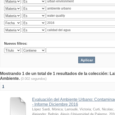
Nuevos filtros:
Mostrando 1 de un total de 1 resultados de la colección: La
Ambiente.
(0.002 segundos)
1
Evaluación del Ambiente Urbano: Contaminac
- Informe Diciembre 2016
López Sardi, Mónica
;
Larroudé, Victoria
;
Curti, Nicolas
;
Alejandro
;
Beltrán, Alexis
(
Universidad de Palermo
,
201