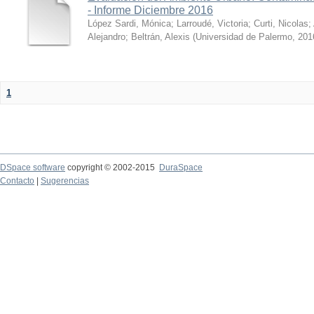
- Informe Diciembre 2016
López Sardi, Mónica
;
Larroudé, Victoria
;
Curti, Nicolas
;
Alejandro
;
Beltrán, Alexis
(
Universidad de Palermo
,
201
1
DSpace software
copyright © 2002-2015
DuraSpace
Contacto
|
Sugerencias