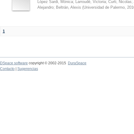
López Sardi, Mónica
;
Larroudé, Victoria
;
Curti, Nicolas
;
Alejandro
;
Beltrán, Alexis
(
Universidad de Palermo
,
201
1
DSpace software
copyright © 2002-2015
DuraSpace
Contacto
|
Sugerencias