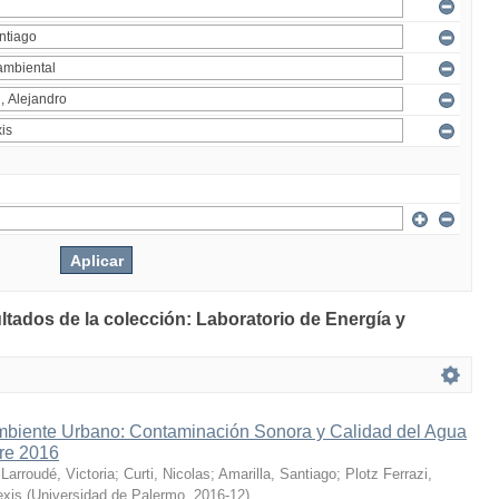
ltados de la colección: Laboratorio de Energía y
mbiente Urbano: Contaminación Sonora y Calidad del Agua
bre 2016
;
Larroudé, Victoria
;
Curti, Nicolas
;
Amarilla, Santiago
;
Plotz Ferrazi,
exis
(
Universidad de Palermo
,
2016-12
)