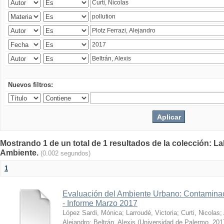
Nuevos filtros:
Mostrando 1 de un total de 1 resultados de la colección: La
Ambiente.
(0.002 segundos)
1
Evaluación del Ambiente Urbano: Contaminac
- Informe Marzo 2017
López Sardi, Mónica
;
Larroudé, Victoria
;
Curti, Nicolas
;
Alejandro
;
Beltrán, Alexis
(
Universidad de Palermo
,
201