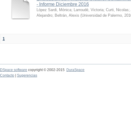
- Informe Diciembre 2016
López Sardi, Mónica
;
Larroudé, Victoria
;
Curti, Nicolas
;
Alejandro
;
Beltrán, Alexis
(
Universidad de Palermo
,
201
1
DSpace software
copyright © 2002-2015
DuraSpace
Contacto
|
Sugerencias