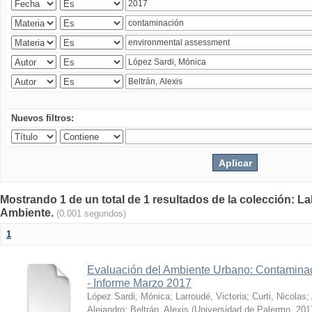
Nuevos filtros:
Mostrando 1 de un total de 1 resultados de la colección: La
Ambiente.
(0.001 segundos)
1
Evaluación del Ambiente Urbano: Contaminac
- Informe Marzo 2017
López Sardi, Mónica
;
Larroudé, Victoria
;
Curti, Nicolas
;
Alejandro
;
Beltrán, Alexis
(
Universidad de Palermo
,
201