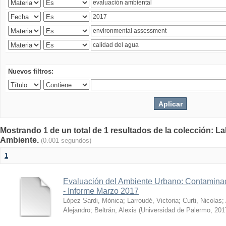
Nuevos filtros:
Mostrando 1 de un total de 1 resultados de la colección: La
Ambiente.
(0.001 segundos)
1
Evaluación del Ambiente Urbano: Contaminac
- Informe Marzo 2017
López Sardi, Mónica
;
Larroudé, Victoria
;
Curti, Nicolas
;
Alejandro
;
Beltrán, Alexis
(
Universidad de Palermo
,
201