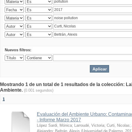
Nuevos filtros:
Mostrando 1 de un total de 1 resultados de la colección: La
Ambiente.
(0.001 segundos)
1
Evaluación del Ambiente Urbano: Contaminac
- Informe Marzo 2017
López Sardi, Mónica
;
Larroudé, Victoria
;
Curti, Nicolas
;
Alejandro
;
Beltrán, Alexis
(
Universidad de Palermo
,
201