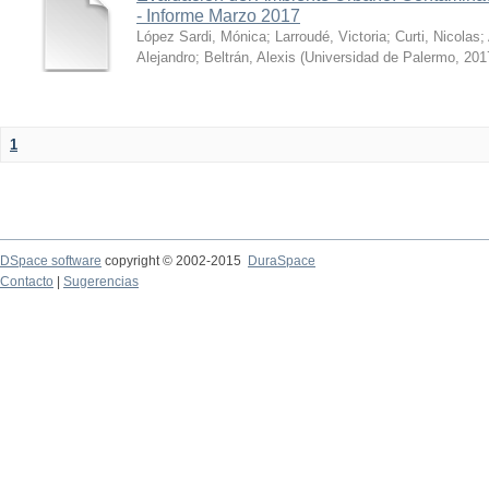
- Informe Marzo 2017
López Sardi, Mónica
;
Larroudé, Victoria
;
Curti, Nicolas
;
Alejandro
;
Beltrán, Alexis
(
Universidad de Palermo
,
201
1
DSpace software
copyright © 2002-2015
DuraSpace
Contacto
|
Sugerencias