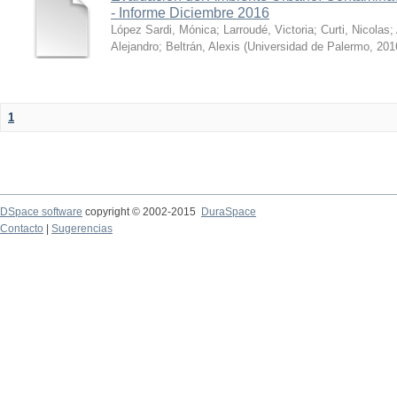
- Informe Diciembre 2016
López Sardi, Mónica
;
Larroudé, Victoria
;
Curti, Nicolas
;
Alejandro
;
Beltrán, Alexis
(
Universidad de Palermo
,
201
1
DSpace software
copyright © 2002-2015
DuraSpace
Contacto
|
Sugerencias