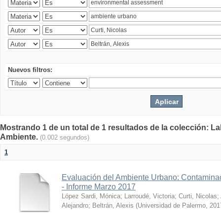
Nuevos filtros:
Mostrando 1 de un total de 1 resultados de la colección: La
Ambiente.
(0.002 segundos)
1
Evaluación del Ambiente Urbano: Contaminac
- Informe Marzo 2017
López Sardi, Mónica
;
Larroudé, Victoria
;
Curti, Nicolas
;
Alejandro
;
Beltrán, Alexis
(
Universidad de Palermo
,
201