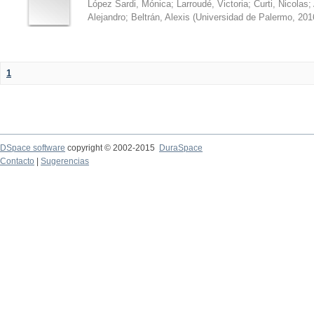
López Sardi, Mónica
;
Larroudé, Victoria
;
Curti, Nicolas
;
Alejandro
;
Beltrán, Alexis
(
Universidad de Palermo
,
201
1
DSpace software
copyright © 2002-2015
DuraSpace
Contacto
|
Sugerencias