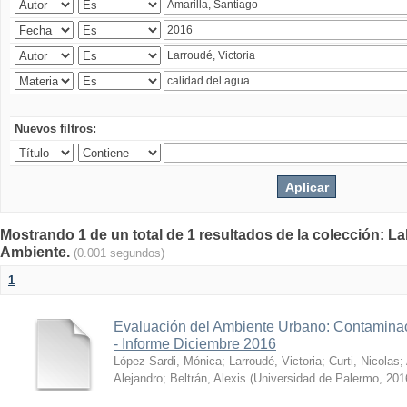
Nuevos filtros:
Mostrando 1 de un total de 1 resultados de la colección: La
Ambiente.
(0.001 segundos)
1
Evaluación del Ambiente Urbano: Contaminac
- Informe Diciembre 2016
López Sardi, Mónica
;
Larroudé, Victoria
;
Curti, Nicolas
;
Alejandro
;
Beltrán, Alexis
(
Universidad de Palermo
,
201