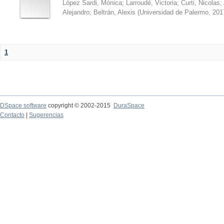
López Sardi, Mónica
;
Larroudé, Victoria
;
Curti, Nicolas
;
Alejandro
;
Beltrán, Alexis
(
Universidad de Palermo
,
201
1
DSpace software
copyright © 2002-2015
DuraSpace
Contacto
|
Sugerencias