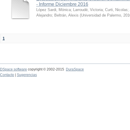
- Informe Diciembre 2016
López Sardi, Mónica
;
Larroudé, Victoria
;
Curti, Nicolas
;
Alejandro
;
Beltrán, Alexis
(
Universidad de Palermo
,
201
1
DSpace software
copyright © 2002-2015
DuraSpace
Contacto
|
Sugerencias