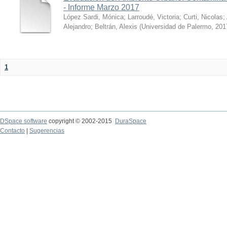
- Informe Marzo 2017
López Sardi, Mónica
;
Larroudé, Victoria
;
Curti, Nicolas
;
Alejandro
;
Beltrán, Alexis
(
Universidad de Palermo
,
201
1
DSpace software
copyright © 2002-2015
DuraSpace
Contacto
|
Sugerencias