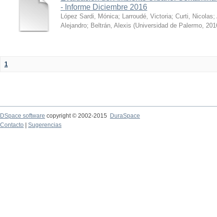
- Informe Diciembre 2016
López Sardi, Mónica
;
Larroudé, Victoria
;
Curti, Nicolas
;
Alejandro
;
Beltrán, Alexis
(
Universidad de Palermo
,
201
1
DSpace software
copyright © 2002-2015
DuraSpace
Contacto
|
Sugerencias