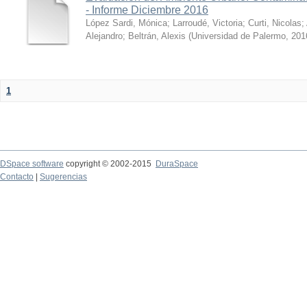
- Informe Diciembre 2016
López Sardi, Mónica
;
Larroudé, Victoria
;
Curti, Nicolas
;
Alejandro
;
Beltrán, Alexis
(
Universidad de Palermo
,
201
1
DSpace software
copyright © 2002-2015
DuraSpace
Contacto
|
Sugerencias