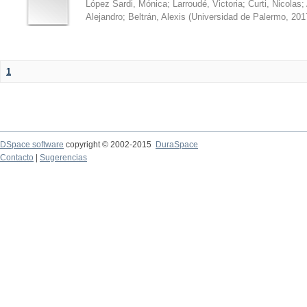
López Sardi, Mónica
;
Larroudé, Victoria
;
Curti, Nicolas
;
Alejandro
;
Beltrán, Alexis
(
Universidad de Palermo
,
201
1
DSpace software
copyright © 2002-2015
DuraSpace
Contacto
|
Sugerencias