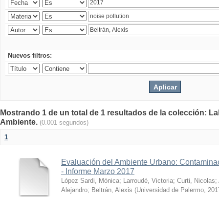
Nuevos filtros:
Mostrando 1 de un total de 1 resultados de la colección: La
Ambiente.
(0.001 segundos)
1
Evaluación del Ambiente Urbano: Contaminac
- Informe Marzo 2017
López Sardi, Mónica
;
Larroudé, Victoria
;
Curti, Nicolas
;
Alejandro
;
Beltrán, Alexis
(
Universidad de Palermo
,
201