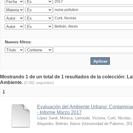
Nuevos filtros:
Mostrando 1 de un total de 1 resultados de la colección: La
Ambiente.
(0.001 segundos)
1
Evaluación del Ambiente Urbano: Contaminac
- Informe Marzo 2017
López Sardi, Mónica
;
Larroudé, Victoria
;
Curti, Nicolas
;
Alejandro
;
Beltrán, Alexis
(
Universidad de Palermo
,
201