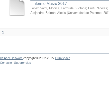
- Informe Marzo 2017
López Sardi, Mónica
;
Larroudé, Victoria
;
Curti, Nicolas
;
Alejandro
;
Beltrán, Alexis
(
Universidad de Palermo
,
201
1
DSpace software
copyright © 2002-2015
DuraSpace
Contacto
|
Sugerencias