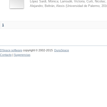
López Sardi, Mónica
;
Larroudé, Victoria
;
Curti, Nicolas
;
Alejandro
;
Beltrán, Alexis
(
Universidad de Palermo
,
201
1
DSpace software
copyright © 2002-2015
DuraSpace
Contacto
|
Sugerencias