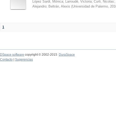
López Sardi, Mónica
;
Larroudé, Victoria
;
Curti, Nicolas
;
Alejandro
;
Beltrán, Alexis
(
Universidad de Palermo
,
201
1
DSpace software
copyright © 2002-2015
DuraSpace
Contacto
|
Sugerencias