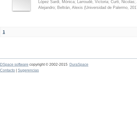
López Sardi, Mónica
;
Larroudé, Victoria
;
Curti, Nicolas
;
Alejandro
;
Beltrán, Alexis
(
Universidad de Palermo
,
201
1
DSpace software
copyright © 2002-2015
DuraSpace
Contacto
|
Sugerencias