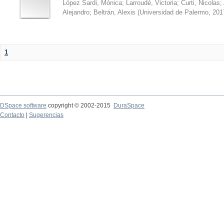
López Sardi, Mónica
;
Larroudé, Victoria
;
Curti, Nicolas
;
Alejandro
;
Beltrán, Alexis
(
Universidad de Palermo
,
201
1
DSpace software
copyright © 2002-2015
DuraSpace
Contacto
|
Sugerencias