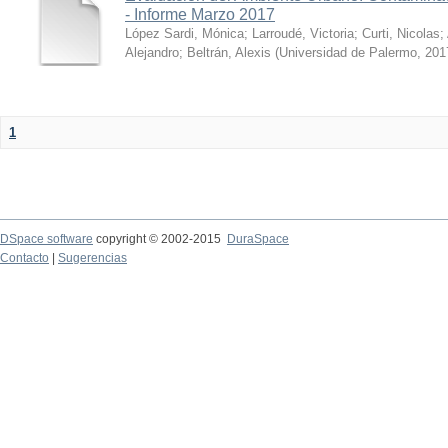
- Informe Marzo 2017
López Sardi, Mónica
;
Larroudé, Victoria
;
Curti, Nicolas
;
Alejandro
;
Beltrán, Alexis
(
Universidad de Palermo
,
201
1
DSpace software
copyright © 2002-2015
DuraSpace
Contacto
|
Sugerencias