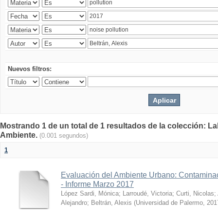
Nuevos filtros:
Mostrando 1 de un total de 1 resultados de la colección: La
Ambiente.
(0.001 segundos)
1
Evaluación del Ambiente Urbano: Contaminac
- Informe Marzo 2017
López Sardi, Mónica
;
Larroudé, Victoria
;
Curti, Nicolas
;
Alejandro
;
Beltrán, Alexis
(
Universidad de Palermo
,
201