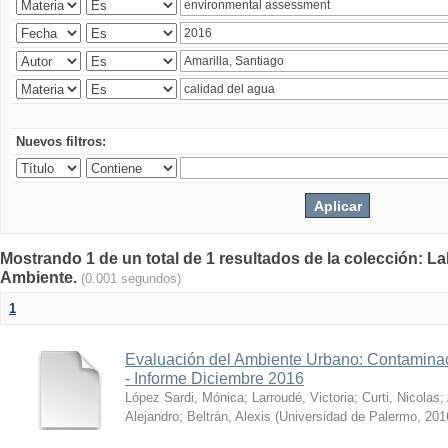
Nuevos filtros:
Mostrando 1 de un total de 1 resultados de la colección: La
Ambiente.
(0.001 segundos)
1
Evaluación del Ambiente Urbano: Contaminac
- Informe Diciembre 2016
López Sardi, Mónica
;
Larroudé, Victoria
;
Curti, Nicolas
;
Alejandro
;
Beltrán, Alexis
(
Universidad de Palermo
,
201