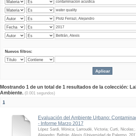
Nuevos filtros:
Mostrando 1 de un total de 1 resultados de la colección: La
Ambiente.
(0.001 segundos)
1
Evaluación del Ambiente Urbano: Contaminac
- Informe Marzo 2017
López Sardi, Mónica
;
Larroudé, Victoria
;
Curti, Nicolas
;
Alejandro
;
Beltrán, Alexis
(
Universidad de Palermo
,
201