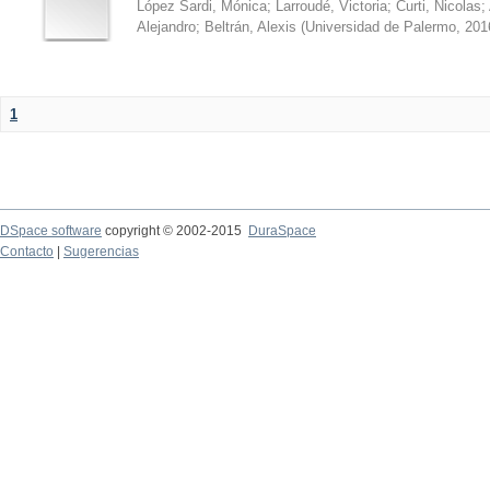
López Sardi, Mónica
;
Larroudé, Victoria
;
Curti, Nicolas
;
Alejandro
;
Beltrán, Alexis
(
Universidad de Palermo
,
201
1
DSpace software
copyright © 2002-2015
DuraSpace
Contacto
|
Sugerencias