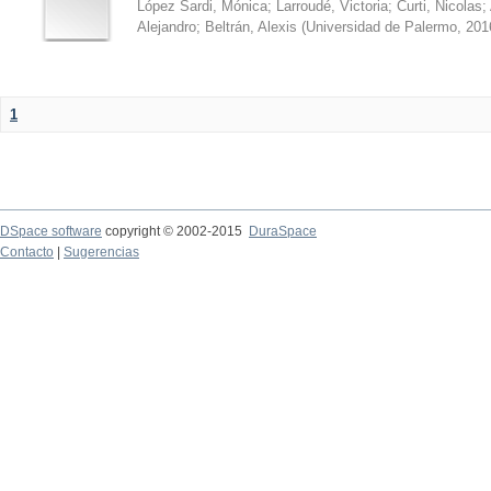
López Sardi, Mónica
;
Larroudé, Victoria
;
Curti, Nicolas
;
Alejandro
;
Beltrán, Alexis
(
Universidad de Palermo
,
201
1
DSpace software
copyright © 2002-2015
DuraSpace
Contacto
|
Sugerencias