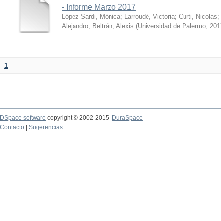
- Informe Marzo 2017
López Sardi, Mónica
;
Larroudé, Victoria
;
Curti, Nicolas
;
Alejandro
;
Beltrán, Alexis
(
Universidad de Palermo
,
201
1
DSpace software
copyright © 2002-2015
DuraSpace
Contacto
|
Sugerencias