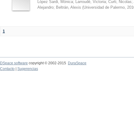
López Sardi, Mónica
;
Larroudé, Victoria
;
Curti, Nicolas
;
Alejandro
;
Beltrán, Alexis
(
Universidad de Palermo
,
201
1
DSpace software
copyright © 2002-2015
DuraSpace
Contacto
|
Sugerencias