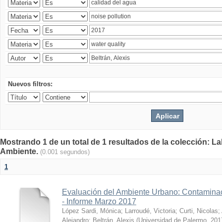
Nuevos filtros:
Mostrando 1 de un total de 1 resultados de la colección: La
Ambiente.
(0.001 segundos)
1
Evaluación del Ambiente Urbano: Contaminac
- Informe Marzo 2017
López Sardi, Mónica
;
Larroudé, Victoria
;
Curti, Nicolas
;
Alejandro
;
Beltrán, Alexis
(
Universidad de Palermo
,
201