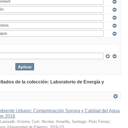
ltados de la colección: Laboratorio de Energía y
mbiente Urbano: Contaminación Sonora y Calidad del Agua
bre 2016
;
Larroudé, Victoria
;
Curti, Nicolas
;
Amarilla, Santiago
;
Plotz Ferrazi,
exis
(
Universidad de Palermo
,
2016-12
)