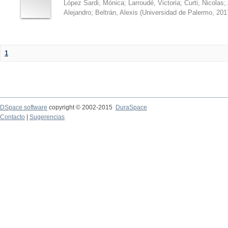
López Sardi, Mónica
;
Larroudé, Victoria
;
Curti, Nicolas
;
Alejandro
;
Beltrán, Alexis
(
Universidad de Palermo
,
201
1
DSpace software
copyright © 2002-2015
DuraSpace
Contacto
|
Sugerencias