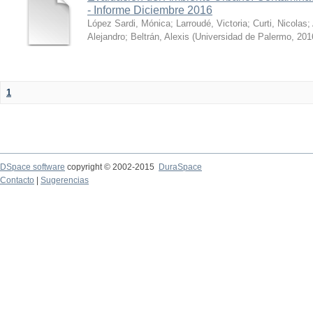
- Informe Diciembre 2016
López Sardi, Mónica
;
Larroudé, Victoria
;
Curti, Nicolas
;
Alejandro
;
Beltrán, Alexis
(
Universidad de Palermo
,
201
1
DSpace software
copyright © 2002-2015
DuraSpace
Contacto
|
Sugerencias