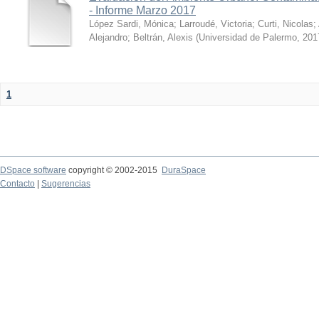
- Informe Marzo 2017
López Sardi, Mónica
;
Larroudé, Victoria
;
Curti, Nicolas
;
Alejandro
;
Beltrán, Alexis
(
Universidad de Palermo
,
201
1
DSpace software
copyright © 2002-2015
DuraSpace
Contacto
|
Sugerencias