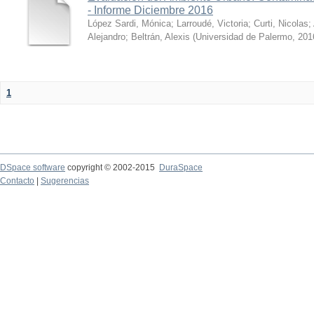
- Informe Diciembre 2016
López Sardi, Mónica
;
Larroudé, Victoria
;
Curti, Nicolas
;
Alejandro
;
Beltrán, Alexis
(
Universidad de Palermo
,
201
1
DSpace software
copyright © 2002-2015
DuraSpace
Contacto
|
Sugerencias