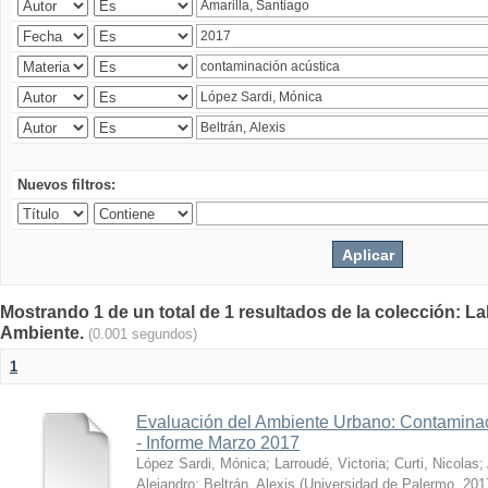
Nuevos filtros:
Mostrando 1 de un total de 1 resultados de la colección: La
Ambiente.
(0.001 segundos)
1
Evaluación del Ambiente Urbano: Contaminac
- Informe Marzo 2017
López Sardi, Mónica
;
Larroudé, Victoria
;
Curti, Nicolas
;
Alejandro
;
Beltrán, Alexis
(
Universidad de Palermo
,
201